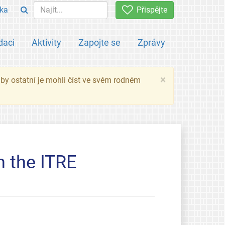
ka
Přispějte
daci
Aktivity
Zapojte se
Zprávy
×
 aby ostatní je mohli číst ve svém rodném
n the ITRE