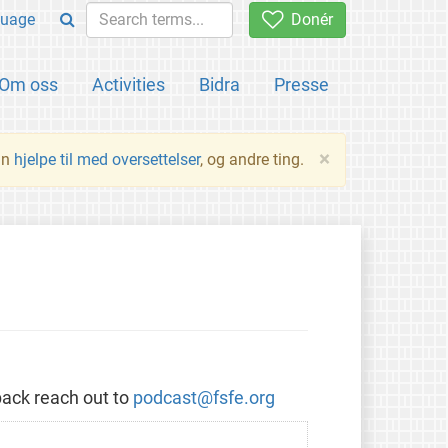
uage
Donér
Om oss
Activities
Bidra
Presse
×
an
hjelpe til med oversettelser
, og andre ting.
back reach out to
podcast@fsfe.org