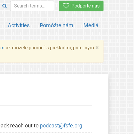
Podporte nás
Activities
Pomôžte nám
Médiá
×
em
ak môžete pomôcť s prekladmi, príp. iným
back reach out to
podcast@fsfe.org