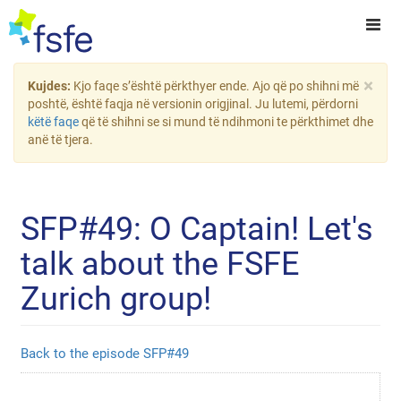
×
Kujdes:
Kjo faqe s’është përkthyer ende. Ajo që po shihni më
poshtë, është faqja në versionin origjinal. Ju lutemi, përdorni
këtë faqe
që të shihni se si mund të ndihmoni te përkthimet dhe
anë të tjera.
SFP#49: O Captain! Let's
talk about the FSFE
Zurich group!
Back to the episode SFP#49