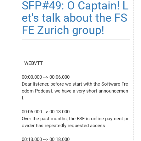
SFP#49: O Captain! L
et's talk about the FS
FE Zurich group!