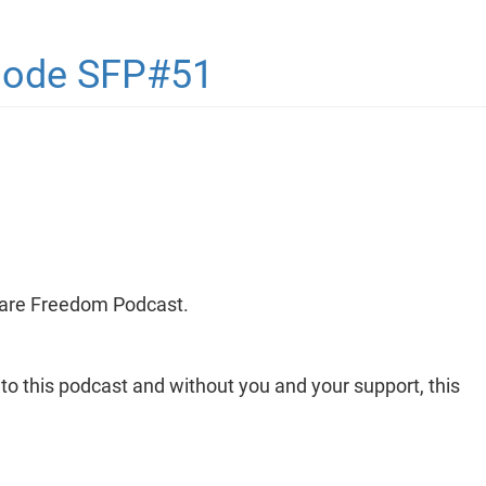
isode SFP#51