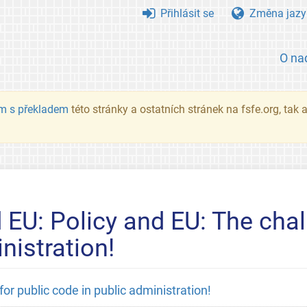
Přihlásit se
Změna jazy
O na
m s překladem
této stránky a ostatních stránek na fsfe.org, tak
EU: Policy and EU: The chal
nistration!
r public code in public administration!