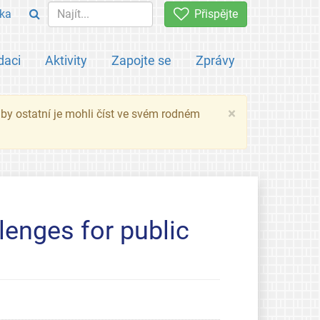
ka
Přispějte
daci
Aktivity
Zapojte se
Zprávy
×
 aby ostatní je mohli číst ve svém rodném
lenges for public