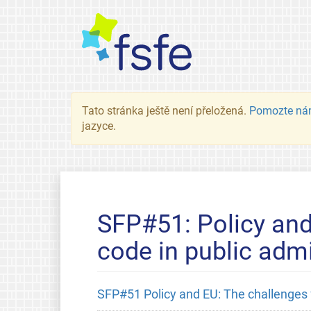
Tato stránka ještě není přeložená.
Pomozte ná
jazyce.
SFP#51: Policy and 
code in public admi
SFP#51 Policy and EU: The challenges fo