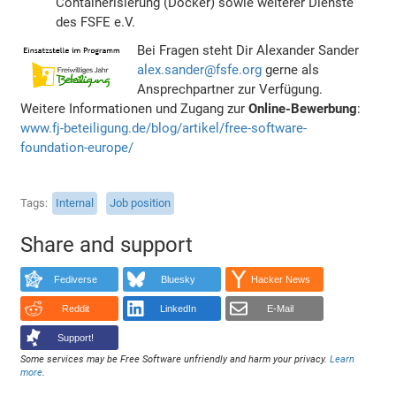
Containerisierung (Docker) sowie weiterer Dienste
des FSFE e.V.
Bei Fragen steht Dir Alexander Sander
alex.sander@fsfe.org
gerne als
Ansprechpartner zur Verfügung.
Weitere Informationen und Zugang zur
Online-Bewerbung
:
www.fj-beteiligung.de/blog/artikel/free-software-
foundation-europe/
Tags
Internal
Job position
Share and support
Fediverse
Bluesky
Hacker News
Reddit
LinkedIn
E-Mail
Support!
Some services may be Free Software unfriendly and harm your privacy.
Learn
more
.