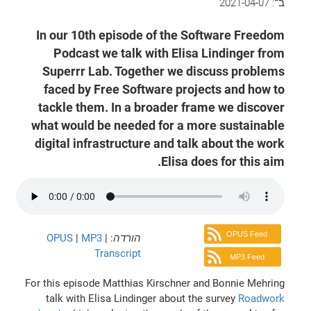
ב־:
2021-04-07
In our 10th episode of the Software Freedom
Podcast we talk with Elisa Lindinger from
Superrr Lab. Together we discuss problems
faced by Free Software projects and how to
tackle them. In a broader frame we discover
what would be needed for a more sustainable
digital infrastructure and talk about the work
Elisa does for this aim.
OPUS Feed
הורדה
:
|
MP3
|
OPUS
Transcript
MP3 Feed
For this episode Matthias Kirschner and Bonnie Mehring
talk with Elisa Lindinger about the survey
Roadwork