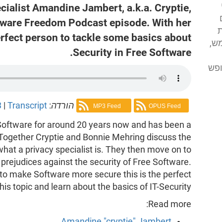
cialist Amandine Jambert, a.k.a. Cryptie,
ftware Freedom Podcast episode. With her
ת
erfect person to tackle some basics about
ש,
Security in Free Software.
ופש
הורדה
:
Transcript
|
3
MP3 Feed
OPUS Feed
Software for around 20 years now and has been a
. Together Cryptie and Bonnie Mehring discuss the
hat a privacy specialist is. They then move on to
t prejudices against the security of Free Software.
to make Software more secure this is the perfect
his topic and learn about the basics of IT-Security.
Read more:
Amandine "cryptie" Jambert