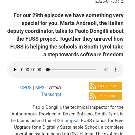
ב־:
2025-01-30
For our 29th episode we have something very
special for you. Marta Andreoli, the Italian
deputy coordinator, talks to Paolo Dongilli about
the FUSS project. Together they unravel how
FUSS is helping the schools in South Tyrol take
a step towards software freedom.
OPUS Feed
הורדה
:
|
MP3
|
OPUS
Transcript
MP3 Feed
Paolo Dongilli, the technical inspector for the
Autonomous Province of Bozen-Bolzano, South Tyrol, is
the brains behind the
FUSS project
. FUSS stands for Free
Upgrade for a Digitally Sustainable School, a complete
operating system based on GNU+Linux. The system is