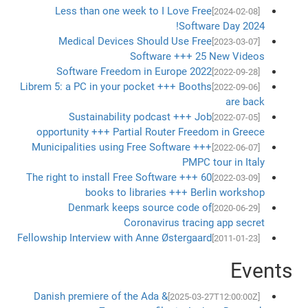
Less than one week to I Love Free
[2024-02-08]
Software Day 2024!
Medical Devices Should Use Free
[2023-03-07]
Software +++ 25 New Videos
Software Freedom in Europe 2022
[2022-09-28]
Librem 5: a PC in your pocket +++ Booths
[2022-09-06]
are back
Sustainability podcast +++ Job
[2022-07-05]
opportunity +++ Partial Router Freedom in Greece
Municipalities using Free Software +++
[2022-06-07]
PMPC tour in Italy
The right to install Free Software +++ 60
[2022-03-09]
books to libraries +++ Berlin workshop
Denmark keeps source code of
[2020-06-29]
Coronavirus tracing app secret
Fellowship Interview with Anne Østergaard
[2011-01-23]
Events
Danish premiere of the Ada &
[2025-03-27T12:00:00Z]