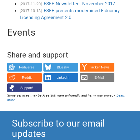
FSFE Newsletter - November 2017
[2017-11-20]
FSFE presents modernised Fiduciary
[2017-10-13]
Licensing Agreement 2.0
Events
Share and support
Fediverse
Bluesky
Hacker News
Reddit
LinkedIn
E-Mail
Support!
Some services may be Free Software unfriendly and harm your privacy.
Learn
more
.
Subscribe to our email
updates