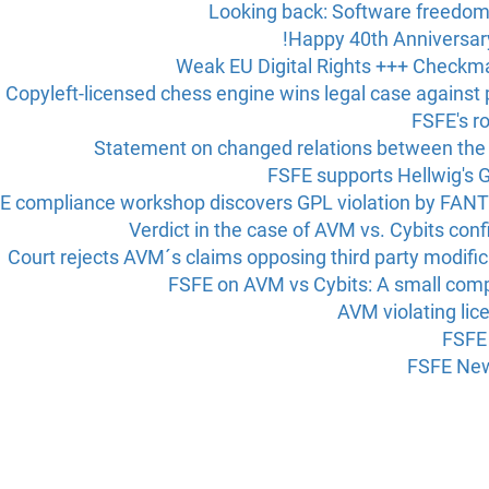
Looking back: Software freed
Happy 40th Anniversar
Weak EU Digital Rights +++ Checkm
Copyleft-licensed chess engine wins legal case against 
FSFE's ro
Statement on changed relations between the
FSFE supports Hellwig's 
E compliance workshop discovers GPL violation by FANTE
Verdict in the case of AVM vs. Cybits con
Court rejects AVM´s claims opposing third party modifi
FSFE on AVM vs Cybits: A small compu
AVM violating lic
FSFE 
FSFE New