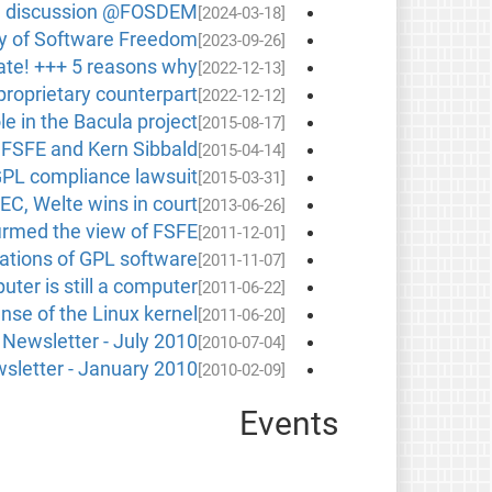
om discussion @FOSDEM
[2024-03-18]
y of Software Freedom!
[2023-09-26]
ate! +++ 5 reasons why
[2022-12-13]
proprietary counterpart
[2022-12-12]
le in the Bacula project
[2015-08-17]
 FSFE and Kern Sibbald
[2015-04-14]
GPL compliance lawsuit
[2015-03-31]
C, Welte wins in court
[2013-06-26]
firmed the view of FSFE
[2011-12-01]
cations of GPL software
[2011-11-07]
ter is still a computer
[2011-06-22]
ense of the Linux kernel
[2011-06-20]
Newsletter - July 2010
[2010-07-04]
sletter - January 2010
[2010-02-09]
Events