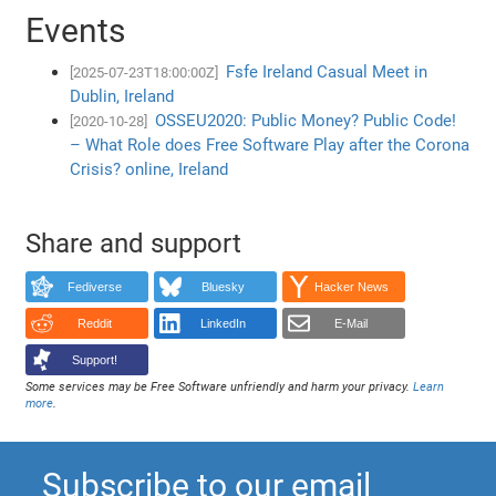
Events
Fsfe Ireland Casual Meet in
[2025-07-23T18:00:00Z]
Dublin, Ireland
OSSEU2020: Public Money? Public Code!
[2020-10-28]
– What Role does Free Software Play after the Corona
Crisis? online, Ireland
Share and support
Fediverse
Bluesky
Hacker News
Reddit
LinkedIn
E-Mail
Support!
Some services may be Free Software unfriendly and harm your privacy.
Learn
more
.
Subscribe to our email