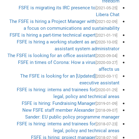
freedom
FSFE is migrating its IRC presence to
[2021-05-25]
Libera Chat
The FSFE is hiring a Project Manager with
[2021-02-09]
a focus on communications and sustainability
FSFE is hiring a part-time technical expert
[2021-01-19]
FSFE is hiring a working student as an
[2020-10-05]
assistant system administrator
The FSFE is looking for an office assistant
[2020-09-04]
FSFE in times of Corona: How a virus
[2020-03-27]
affects us
[Updated] The FSFE is looking for an
[2020-03-11]
executive assistant
FSFE is hiring: interns and trainees for
[2020-01-29]
legal, policy and technical areas
FSFE is hiring: Fundraising Manager
[2019-01-09]
New FSFE staff member Alexander
[2018-09-07]
Sander: EU public policy programme manager
FSFE is hiring: interns and trainees for
[2018-07-23]
legal, policy and technical areas
FSFE is hiring: project manager
[2018-07-16]