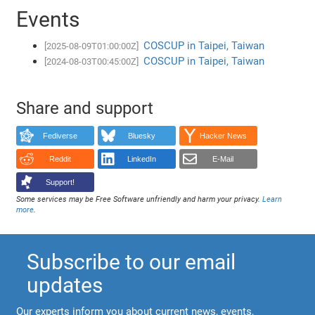
Events
COSCUP in Taipei, Taiwan
[2025-08-09T01:00:00Z]
COSCUP in Taipei, Taiwan
[2024-08-03T00:45:00Z]
Share and support
Fediverse
Bluesky
Hacker News
Reddit
LinkedIn
E-Mail
Support!
Some services may be Free Software unfriendly and harm your privacy.
Learn
more
.
Subscribe to our email
updates
Our experts inform you about current news, events,