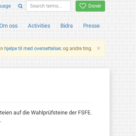
uage
Donér
Om oss
Activities
Bidra
Presse
×
an
hjelpe til med oversettelser
, og andre ting.
teien auf die Wahlprüfsteine der FSFE.
.