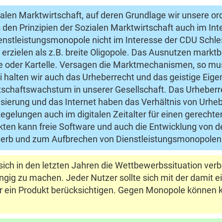
zialen Marktwirtschaft, auf deren Grundlage wir unsere 
 den Prinzipien der Sozialen Marktwirtschaft auch im Int
enstleistungsmonopole nicht im Interesse der CDU Schle
erzielen als z.B. breite Oligopole. Das Ausnutzen marktb
 oder Kartelle. Versagen die Marktmechanismen, so muss
 halten wir auch das Urheberrecht und das geistige Eig
schaftswachstum in unserer Gesellschaft. Das Urheberrec
lisierung und das Internet haben das Verhältnis von Urhe
egelungen auch im digitalen Zeitalter für einen gerecht
ten kann freie Software und auch die Entwicklung von d
erb und zum Aufbrechen von Dienstleistungsmonopolen 
ch in den letzten Jahren die Wettbewerbssituation verbes
hängig zu machen. Jeder Nutzer sollte sich mit der dami
ür ein Produkt berücksichtigen. Gegen Monopole können ka