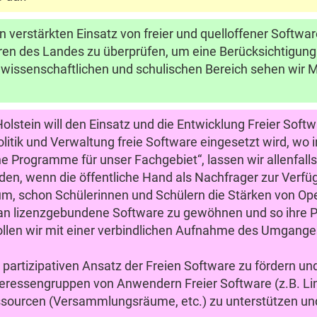
n verstärkten Einsatz von freier und quelloffener Softwar
en des Landes zu überprüfen, um eine Berücksichtigung
wissenschaftlichen und schulischen Bereich sehen wir M
olstein will den Einsatz und die Entwicklung Freier Soft
olitik und Verwaltung freie Software eingesetzt wird, wo
ne Programme für unser Fachgebiet“, lassen wir allenfalls 
n, wenn die öffentliche Hand als Nachfrager zur Verfüg
m, schon Schülerinnen und Schülern die Stärken von Ope
n an lizenzgebundene Software zu gewöhnen und so ihre P
wollen wir mit einer verbindlichen Aufnahme des Umganges
artizipativen Ansatz der Freien Software zu fördern und 
nteressengruppen von Anwendern Freier Software (z.B. Li
essourcen (Versammlungsräume, etc.) zu unterstützen u