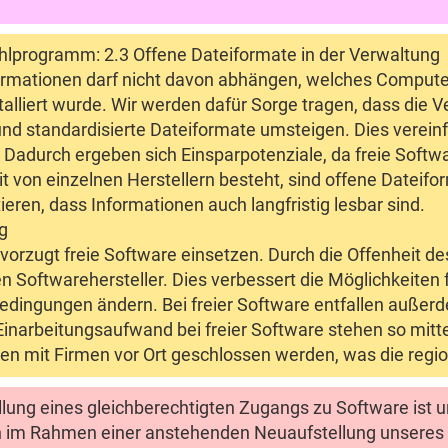
programm: 2.3 Offene Dateiformate in der Verwaltung
formationen darf nicht davon abhängen, welches Compu
stalliert wurde. Wir werden dafür Sorge tragen, dass die
nd standardisierte Dateiformate umsteigen. Dies verei
 Dadurch ergeben sich Einsparpotenziale, da freie Sof
 von einzelnen Herstellern besteht, sind offene Dateif
eren, dass Informationen auch langfristig lesbar sind.
ng
orzugt freie Software einsetzen. Durch die Offenheit des
 Softwarehersteller. Dies verbessert die Möglichkeiten
edingungen ändern. Bei freier Software entfallen außer
Einarbeitungsaufwand bei freier Software stehen so mitte
 mit Firmen vor Ort geschlossen werden, was die region
llung eines gleichberechtigten Zugangs zu Software ist 
on im Rahmen einer anstehenden Neuaufstellung unseres 