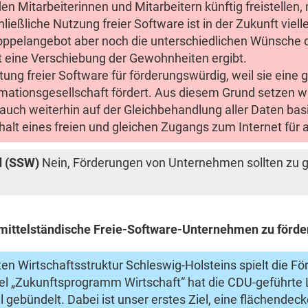
Mitarbeiterinnen und Mitarbeitern künftig freistellen, m
ließliche Nutzung freier Software ist in der Zukunft vie
oppelangebot aber noch die unterschiedlichen Wünsche
it eine Verschiebung der Gewohnheiten ergibt.
itung freier Software für förderungswürdig, weil sie eine 
mationsgesellschaft fördert. Aus diesem Grund setzen wi
uch weiterhin auf der Gleichbehandlung aller Daten basie
alt eines freien und gleichen Zugangs zum Internet für a
d (SSW)
Nein, Förderungen von Unternehmen sollten zu g
d mittelständische Freie-Software-Unternehmen zu förder
ten Wirtschaftsstruktur Schleswig-Holsteins spielt die F
el „Zukunftsprogramm Wirtschaft“ hat die CDU-geführte 
l gebündelt. Dabei ist unser erstes Ziel, eine flächend