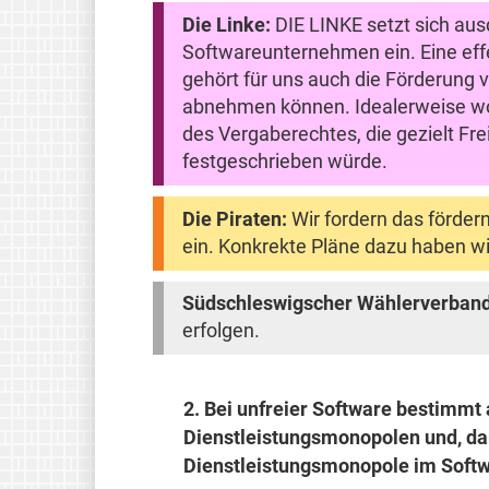
Die Linke:
DIE LINKE setzt sich ausd
Softwareunternehmen ein. Eine effe
gehört für uns auch die Förderung
abnehmen können. Idealerweise wol
des Vergaberechtes, die gezielt F
festgeschrieben würde.
Die Piraten:
Wir fordern das förder
ein. Konkrekte Pläne dazu haben wir
Südschleswigscher Wählerverban
erfolgen.
2.
Bei unfreier Software bestimmt a
Dienstleistungsmonopolen und, dam
Dienstleistungsmonopole im Softw