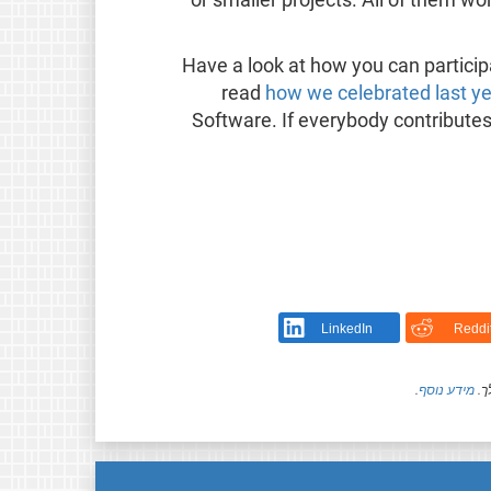
or smaller projects. All of them 
Have a look at how you can particip
read
how we celebrated last y
Software. If everybody contributes 
LinkedIn
Reddi
ך.
מידע נוסף
.