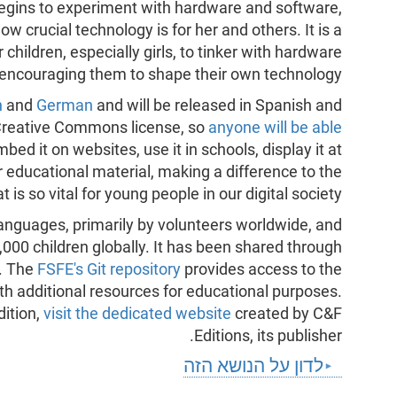
a begins to experiment with hardware and software,
ow crucial technology is for her and others. It is a
 children, especially girls, to tinker with hardware
encouraging them to shape their own technology.
h
and
German
and will be released in Spanish and
a Creative Commons license, so
anyone will be able
mbed it on websites, use it in schools, display it at
er educational material, making a difference to the
t is so vital for young people in our digital society.
anguages, primarily by volunteers worldwide, and
000 children globally. It has been shared through
s. The
FSFE's Git repository
provides access to the
ith additional resources for educational purposes.
dition,
visit the dedicated website
created by C&F
Editions, its publisher.
לדון על הנושא הזה