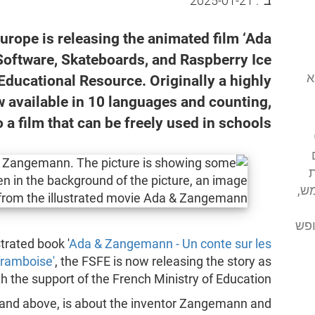
ב־:
2025-01-21
rope is releasing the animated film ‘Ada
Software, Skateboards, and Raspberry Ice
י (FSFE) הוא
Educational Resource. Originally a highly
w available in 10 languages and counting,
 a film that can be freely used in schools.
ת
ש,
ופש
trated book '
Ada & Zangemann - Un conte sur les
 framboise'
, the FSFE is now releasing the story as
th the support of the French Ministry of Education.
6 and above, is about the inventor Zangemann and