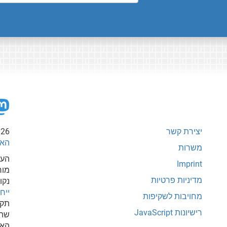
יצירת קשר
026
האי
משרות
העת
Imprint
מור
מדיניות פרטיות
נקו
ייחוס-
מחויבות לשקיפות
תקש
רישיונות JavaScript
שהי
האת