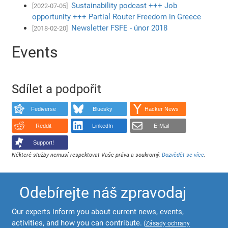
Sustainability podcast +++ Job
[2022-07-05]
opportunity +++ Partial Router Freedom in Greece
Newsletter FSFE - únor 2018
[2018-02-20]
Events
Sdílet a podpořit
Fediverse
Bluesky
Hacker News
Reddit
LinkedIn
E-Mail
Support!
Některé služby nemusí respektovat Vaše práva a soukromý.
Dozvědět se více
.
Odebírejte náš zpravodaj
Our experts inform you about current news, events,
activities, and how you can contribute.
(
Zásady ochrany