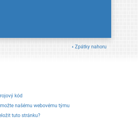
Zpátky nahoru
rojový kód
možte našému webovému týmu
eložit tuto stránku?