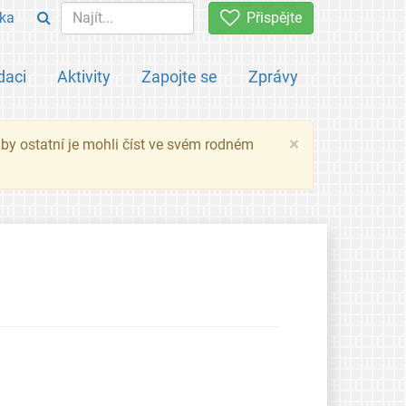
ka
Přispějte
daci
Aktivity
Zapojte se
Zprávy
×
 aby ostatní je mohli číst ve svém rodném