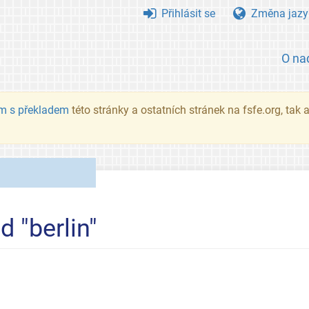
Přihlásit se
Změna jazy
O na
m s překladem
této stránky a ostatních stránek na fsfe.org, tak
d "berlin"