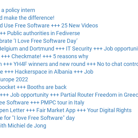
 a policy intern
nd make the difference!
ld Use Free Software +++ 25 New Videos
++ Public authorities in Fediverse
brate ‘I Love Free Software Day’
elgium and Dortmund +++ IT Security +++ Job opportuni
s +++ Checkmate! +++ 5 reasons why
 +++ YH4F winners and new round +++ No to chat contro
ce +++ Hackerspace in Albania +++ Job
Europe 2022
 pocket +++ Booths are back
 +++ Job opportunity +++ Partial Router Freedom in Gree
ree Software +++ PMPC tour in Italy
en Letter +++ Fair Market App +++ Your Digital Rights
 for "I love Free Software" day
ith Michiel de Jong