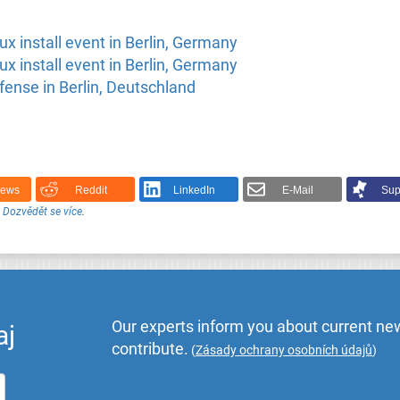
ux install event in Berlin, Germany
ux install event in Berlin, Germany
efense in Berlin, Deutschland
News
Reddit
LinkedIn
E-Mail
Sup
.
Dozvědět se více
.
Our experts inform you about current new
aj
contribute.
(
Zásady ochrany osobních údajů
)