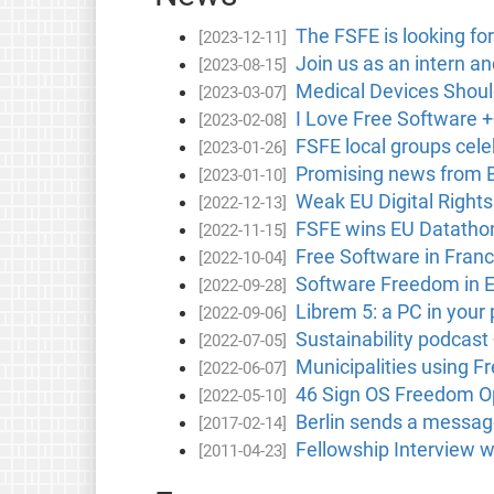
The FSFE is looking for
[2023-12-11]
Join us as an intern a
[2023-08-15]
Medical Devices Shou
[2023-03-07]
I Love Free Software +
[2023-02-08]
FSFE local groups cele
[2023-01-26]
Promising news from B
[2023-01-10]
Weak EU Digital Right
[2022-12-13]
FSFE wins EU Datathon
[2022-11-15]
Free Software in Fran
[2022-10-04]
Software Freedom in 
[2022-09-28]
Librem 5: a PC in your
[2022-09-06]
Sustainability podcast
[2022-07-05]
Municipalities using F
[2022-06-07]
46 Sign OS Freedom Op
[2022-05-10]
Berlin sends a message
[2017-02-14]
Fellowship Interview w
[2011-04-23]