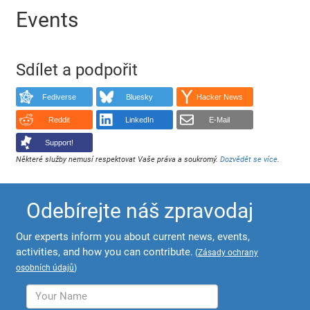
Events
Sdílet a podpořit
Fediverse
Bluesky
Hacker News
Reddit
LinkedIn
E-Mail
Support!
Některé služby nemusí respektovat Vaše práva a soukromý.
Dozvědět se více
.
Odebírejte náš zpravodaj
Our experts inform you about current news, events,
activities, and how you can contribute.
(
Zásady ochrany
osobních údajů
)