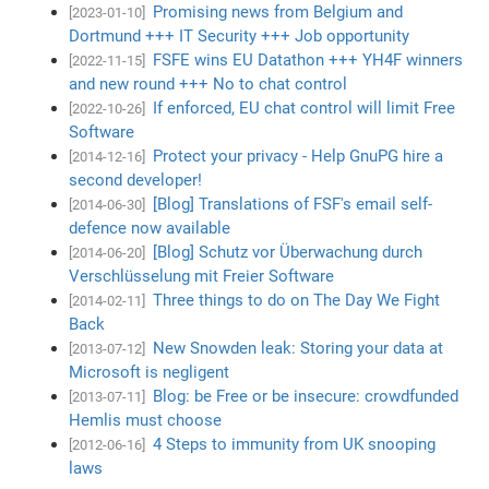
Promising news from Belgium and
[2023-01-10]
Dortmund +++ IT Security +++ Job opportunity
FSFE wins EU Datathon +++ YH4F winners
[2022-11-15]
and new round +++ No to chat control
If enforced, EU chat control will limit Free
[2022-10-26]
Software
Protect your privacy - Help GnuPG hire a
[2014-12-16]
second developer!
[Blog] Translations of FSF's email self-
[2014-06-30]
defence now available
[Blog] Schutz vor Überwachung durch
[2014-06-20]
Verschlüsselung mit Freier Software
Three things to do on The Day We Fight
[2014-02-11]
Back
New Snowden leak: Storing your data at
[2013-07-12]
Microsoft is negligent
Blog: be Free or be insecure: crowdfunded
[2013-07-11]
Hemlis must choose
4 Steps to immunity from UK snooping
[2012-06-16]
laws