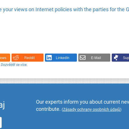
 your views on Internet policies with the parties for the
News
Reddit
LinkedIn
E-Mail
Sup
.
Dozvědět se více
.
Our experts inform you about current new
aj
contribute.
(
Zásady ochrany osobních údajů
)