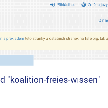
Přihlásit se
Změna jazy
O na
m s překladem
této stránky a ostatních stránek na fsfe.org, tak
d "koalition-freies-wissen"