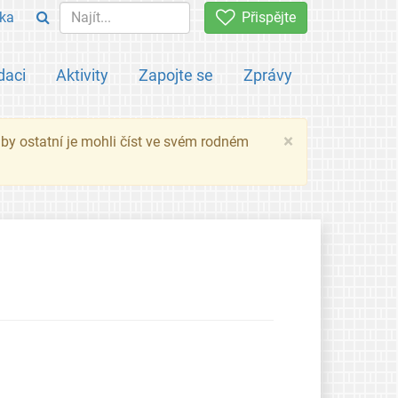
ka
Přispějte
daci
Aktivity
Zapojte se
Zprávy
×
 aby ostatní je mohli číst ve svém rodném