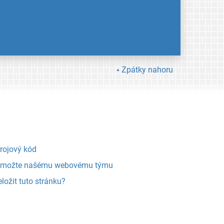
Zpátky nahoru
rojový kód
možte našému webovému týmu
eložit tuto stránku?