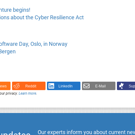
ture begins!
ons about the Cyber Resilience Act
oftware Day, Oslo, in Norway
 Bergen
News
Reddit
LinkedIn
E-Mail
Sup
our privacy.
Learn more
.
Our experts inform you about current new