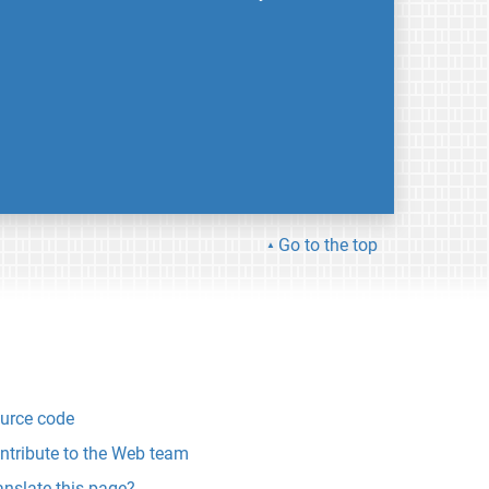
Go to the top
urce code
ntribute to the Web team
anslate this page?