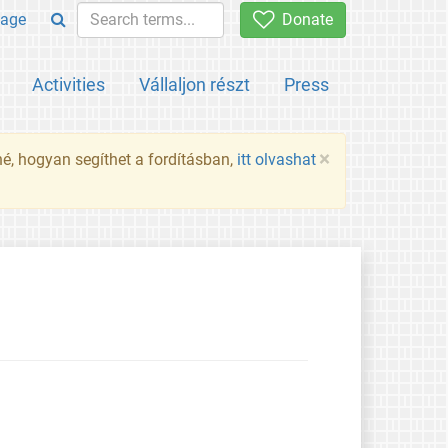
age
Donate
Activities
Vállaljon részt
Press
×
né, hogyan segíthet a fordításban,
itt olvashat