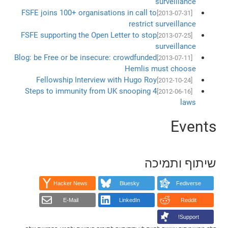
surveillance
FSFE joins 100+ organisations in call to
[2013-07-31]
restrict surveillance
FSFE supporting the Open Letter to stop
[2013-07-25]
surveillance
Blog: be Free or be insecure: crowdfunded
[2013-07-11]
Hemlis must choose
Fellowship Interview with Hugo Roy
[2012-10-24]
4 Steps to immunity from UK snooping
[2012-06-16]
laws
Events
שיתוף ותמיכה
Hacker News
Bluesky
Fediverse
E-Mail
LinkedIn
Reddit
Support!