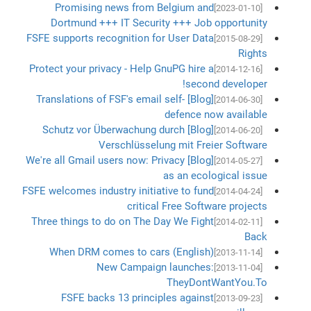
Promising news from Belgium and
[2023-01-10]
Dortmund +++ IT Security +++ Job opportunity
FSFE supports recognition for User Data
[2015-08-29]
Rights
Protect your privacy - Help GnuPG hire a
[2014-12-16]
second developer!
[Blog] Translations of FSF's email self-
[2014-06-30]
defence now available
[Blog] Schutz vor Überwachung durch
[2014-06-20]
Verschlüsselung mit Freier Software
[Blog] We're all Gmail users now: Privacy
[2014-05-27]
as an ecological issue
FSFE welcomes industry initiative to fund
[2014-04-24]
critical Free Software projects
Three things to do on The Day We Fight
[2014-02-11]
Back
When DRM comes to cars (English)
[2013-11-14]
New Campaign launches:
[2013-11-04]
TheyDontWantYou.To
FSFE backs 13 principles against
[2013-09-23]