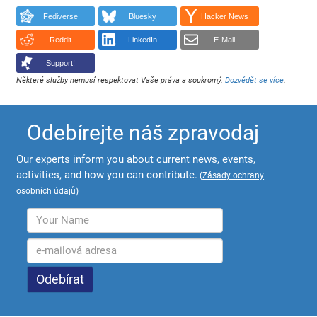
Fediverse
Bluesky
Hacker News
Reddit
LinkedIn
E-Mail
Support!
Některé služby nemusí respektovat Vaše práva a soukromý.
Dozvědět se více
.
Odebírejte náš zpravodaj
Our experts inform you about current news, events,
activities, and how you can contribute.
(
Zásady ochrany
osobních údajů
)