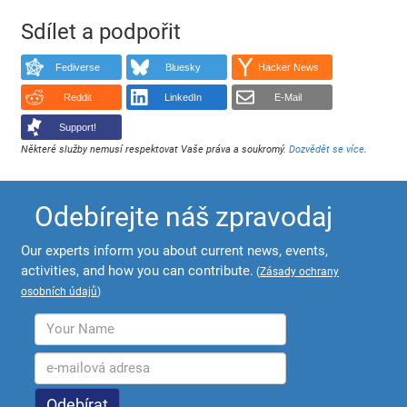
Sdílet a podpořit
Fediverse
Bluesky
Hacker News
Reddit
LinkedIn
E-Mail
Support!
Některé služby nemusí respektovat Vaše práva a soukromý.
Dozvědět se více
.
Odebírejte náš zpravodaj
Our experts inform you about current news, events,
activities, and how you can contribute.
(
Zásady ochrany
osobních údajů
)