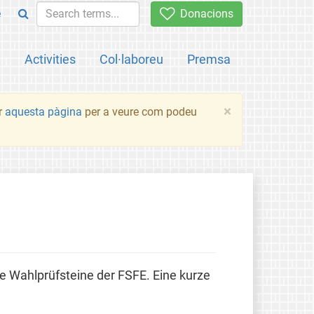
e
Donacions
a
Activities
Col·laboreu
Premsa
×
ir
aquesta pàgina
per a veure com podeu
ie Wahlprüfsteine der FSFE. Eine kurze