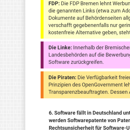
FDP:
Die FDP Bremen lehnt Werbung v
die genannten Links (etwa zum Adob
Dokumente auf Behördenseiten allg
verschafft gegebenenfalls nur geri
kostenfreie Alternative geben, st
Die Linke:
Innerhalb der Bremischen
Landesbehörden auf die Bewerbung u
Software zurückgreifen.
Die Piraten:
Die Verfügbarkeit frei
Prinzipien des OpenGovernment leh
Transparenzbeauftragten. Dessen A
6.
Software fällt in Deutschland u
werden Softwarepatente von Patent
Rechtsunsicherheit für Software-U