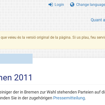
Login
Change languag
Quant 
que veieu és la versió original de la pàgina. Si us plau, feu serv
men 2011
einiger der in Bremen zur Wahl stehenden Parteien auf d
nden Sie in der zugehörigen
Pressemitteilung
.