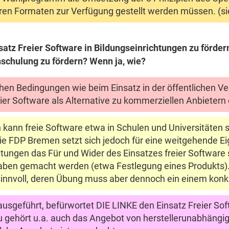
tären Formaten zur Verfügung gestellt werden müssen. (s
nsatz Freier Software in Bildungseinrichtungen zu förd
schulung zu fördern? Wenn ja, wie?
eichen Bedingungen wie beim Einsatz in der öffentlichen V
ier Software als Alternative zu kommerziellen Anbietern 
ann freie Software etwa in Schulen und Universitäten s
 Die FDP Bremen setzt sich jedoch für eine weitgehende 
htungen das Für und Wider des Einsatzes freier Software
rgaben gemacht werden (etwa Festlegung eines Produkts)
 sinnvoll, deren Übung muss aber dennoch ein einem konk
ausgeführt, befürwortet DIE LINKE den Einsatz Freier So
zu gehört u.a. auch das Angebot von herstellerunabhäng