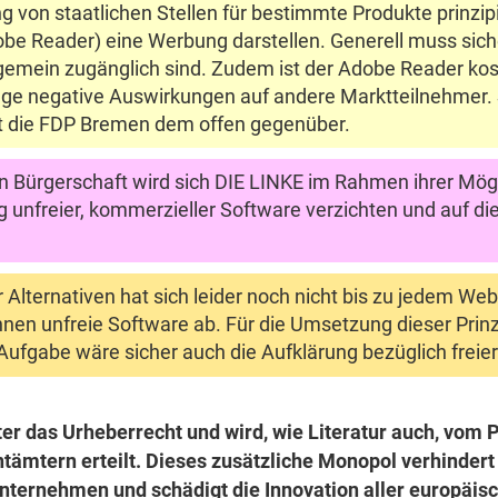
on staatlichen Stellen für bestimmte Produkte prinzipiell
e Reader) eine Werbung darstellen. Generell muss siche
emein zugänglich sind. Zudem ist der Adobe Reader ko
nge negative Auswirkungen auf andere Marktteilnehmer. S
eht die FDP Bremen dem offen gegenüber.
 Bürgerschaft wird sich DIE LINKE im Rahmen ihrer Mögli
nfreier, kommerzieller Software verzichten und auf die
er Alternativen hat sich leider noch nicht bis zu jedem 
nen unfreie Software ab. Für die Umsetzung dieser Prin
ufgabe wäre sicher auch die Aufklärung bezüglich freier
nter das Urheberrecht und wird, wie Literatur auch, vo
ämtern erteilt. Dieses zusätzliche Monopol verhindert
nternehmen und schädigt die Innovation aller europäis