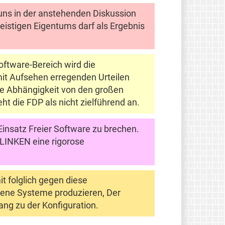
uns in der anstehenden Diskussion
eistigen Eigentums darf als Ergebnis
ftware-Bereich wird die
mit Aufsehen erregenden Urteilen
die Abhängigkeit von den großen
t die FDP als nicht zielführend an.
Einsatz Freier Software zu brechen.
r LINKEN eine rigorose
it folglich gegen diese
ssene Systeme produzieren, Der
ang zu der Konfiguration.