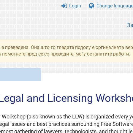
Login
Change languag
З
 е преведена. Она што го гледате подолу е оргиналната вер
 помогнете пред се со преводите, меѓу останатите работи.
 Legal and Licensing Works
 Workshop (also known as the LLW) is organized every y
legal issues and best practices surrounding Free Software
most gathering of lawyers, technologists, and thought l