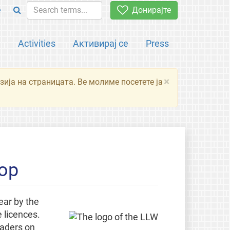
e
Донирајте
а
Activities
Активирај се
Press
×
зија на страницата. Ве молиме посетете ја
hop
ear by the
 licences.
eaders on