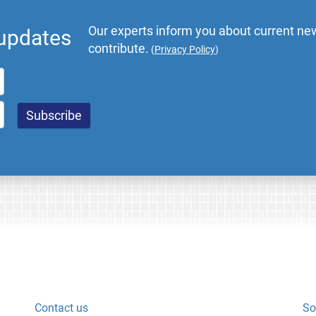
Our experts inform you about current new
 updates
contribute.
(
Privacy Policy
)
Contact us
So