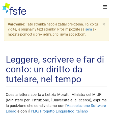
×
Varovanie:
Táto stránka nebola zatiaľ preložená. To, čo tu
vidíte, je originálny text stránky. Prosím pozrite sa
sem
ak
môžete pomôcť s prekladmi, príp. iným spôsobom.
Leggere, scrivere e far di
conto: un diritto da
tutelare, nel tempo
Questa lettera aperta a Letizia Moratti, Ministra del MIUR
(Ministero per l'Istruzione, l'Università e la Ricerca), esprime
la posizione che condividiamo con l'
Associazione Software
Libero
e con il
PLIO, Progetto Linguistico Italiano