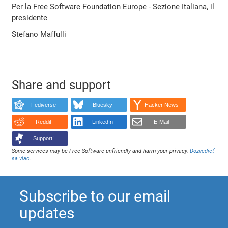
Per la Free Software Foundation Europe - Sezione Italiana, il
presidente
Stefano Maffulli
Share and support
Fediverse
Bluesky
Hacker News
Reddit
LinkedIn
E-Mail
Support!
Some services may be Free Software unfriendly and harm your privacy.
Dozvedieť
sa viac
.
Subscribe to our email
updates