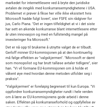
markedet for internettlesere ved å bryte den juridiske
avtalen de inngikk med konkurransemyndighetene i USA.
Problemet vi prøver å fikse her ville ikke eksistert hvis
Microsoft hadde fulgt loven", sier FSFE sin rådgiver for
jus, Carlo Piana. "Det er ingen tilfeldighet at vi i det siste
har sett en økende konkurranse blant internettlesere etter
år uten innovasjon og med en fullstendig mangel på
investeringer fra Microsoft."
Det er nå opp til brukerne å utnytte valget de er tilbudt.
Gerloff minner EU-kommisjonen på at den kontinuerlig
må følge effekten av "valgskjermen". "Microsoft er dømt
som monopolist og har brutt talløse avtaler tidligere", sier
han. "Vi vil formane EU-kommisjonen om å holde et
våkent øye med hvordan denne metoden utfolder seg i
praksis".
"Valgskjermen" er foreløpig begrenset til kun Europa. "Vi
oppfordrer konkurransemyndigheter rundt i hele verden
om å lære av EU-kommisjonens gode arbeid i denne
saken. Effekten på konkurranseforhold og oppfyllelse av