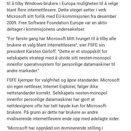
til å tilby Windows-brukere i Europa muligheten til å velge
blant flere internettlesere. Dette steget setter i verk
Microsoft sitt forlik med EU-kommisjonen fra desember
2009. Free Software Foundation Europe var en aktiv
deltager i kommisjonens undersøkelser.
"For første gang har Microsoft blitt tvunget til å tilby alle
brukere et valg blant internettlesere", sier FSFE sin
president Karsten Gerloff. "Dette er et stoppskilt for
selskapets strategi med å utvide sitt nesten-monopol
innenfor operativsystem for personlige datamaskiner til
andre markeder."
FSFE kjemper for valgfrihet og åpne standarder. Microsoft
sin egen nettleser, Internet Explorer, følger ikke
nettstandarder korrekt. Selskapets nesten-monopol
innenfor personlige datamaskiner har gjort at
nettdesignere ofte har tatt høyde kun for Microsoft-
brukere. På grunn av dette har brukere av andre
rivaliserende internettlesere ende opp med ødelagte sider.
"Microsoft har oppnådd sin dominerende stilling i