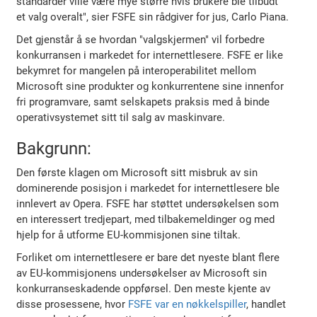
standarder ville være mye større hvis brukere ble tilbudt
et valg overalt", sier FSFE sin rådgiver for jus, Carlo Piana.
Det gjenstår å se hvordan "valgskjermen" vil forbedre
konkurransen i markedet for internettlesere. FSFE er like
bekymret for mangelen på interoperabilitet mellom
Microsoft sine produkter og konkurrentene sine innenfor
fri programvare, samt selskapets praksis med å binde
operativsystemet sitt til salg av maskinvare.
Bakgrunn:
Den første klagen om Microsoft sitt misbruk av sin
dominerende posisjon i markedet for internettlesere ble
innlevert av Opera. FSFE har støttet undersøkelsen som
en interessert tredjepart, med tilbakemeldinger og med
hjelp for å utforme EU-kommisjonen sine tiltak.
Forliket om internettlesere er bare det nyeste blant flere
av EU-kommisjonens undersøkelser av Microsoft sin
konkurranseskadende oppførsel. Den meste kjente av
disse prosessene, hvor
FSFE var en nøkkelspiller
, handlet