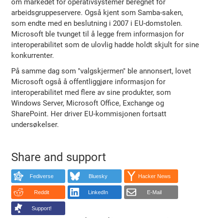
om markedet for operativsystemer beregnet for
arbeidsgruppeservere. Også kjent som Samba-saken,
som endte med en beslutning i 2007 i EU-domstolen.
Microsoft ble tvunget til å legge frem informasjon for
interoperabilitet som de ulovlig hadde holdt skjult for sine
konkurrenter.
På samme dag som "valgskjermen" ble annonsert, lovet
Microsoft også å offentliggjøre informasjon for
interoperabilitet med flere av sine produkter, som
Windows Server, Microsoft Office, Exchange og
SharePoint. Her driver EU-kommisjonen fortsatt
undersøkelser.
Share and support
Fediverse
Bluesky
Hacker News
Reddit
LinkedIn
E-Mail
Support!