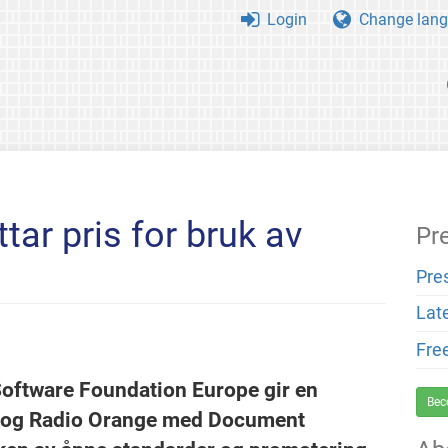
Login
Change lang
ar pris for bruk av
Pr
Pre
Lat
Fre
Software Foundation Europe gir en
Bec
o og Radio Orange med Document