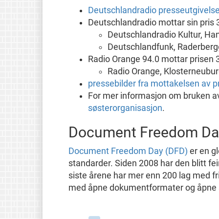
Deutschlandradio presseutgivels
Deutschlandradio mottar sin pris 3
Deutschlandradio Kultur, Han
Deutschlandfunk, Raderbergg
Radio Orange 94.0 mottar prisen 31
Radio Orange, Klosterneuburg
pressebilder fra mottakelsen av pr
For mer informasjon om bruken a
søsterorganisasjon
.
Document Freedom Da
Document Freedom Day (DFD)
er en g
standarder. Siden 2008 har den blitt f
siste årene har mer enn 200 lag med fri
med åpne dokumentformater og åpne st