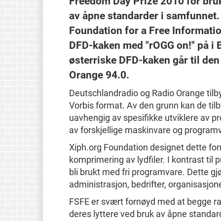
Freedom Day Prize 2010 for bru
av åpne standarder i samfunnet
Foundation for a Free Information
DFD-kaken med "rOGG on!" på i B
østerriske DFD-kaken går til de
Orange 94.0.
Deutschlandradio og Radio Orange tilb
Vorbis format. Av den grunn kan de tilb
uavhengig av spesifikke utviklere av p
av forskjellige maskinvare og program
Xiph.org Foundation designet dette form
komprimering av lydfiler. I kontrast ti
bli brukt med fri programvare. Dette gj
administrasjon, bedrifter, organisasjon
FSFE er svært fornøyd med at begge radi
deres lyttere ved bruk av åpne standar