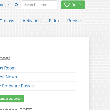
uage
Donér
Om oss
Activities
Bidra
Presse
esse
ss Room
est News
e Software Basics
ome a supporter