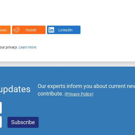
News
Reddit
LinkedIn
our privacy.
Learn more
.
Our experts inform you about current new
 updates
contribute.
(
Privacy Policy
)