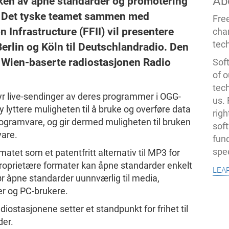
Ab
ken av åpne standarder og promotering
. Det tyske teamet sammen med
Fre
 Infrastructure (FFII) vil presentere
cha
tec
erlin og Köln til Deutschlandradio. Den
n Wien-baserte radiostasjonen Radio
Soft
of o
tec
yr live-sendinger av deres programmer i OGG-
us.
y lyttere muligheten til å bruke og overføre data
righ
rogramvare, og gir dermed muligheten til bruken
sof
vare.
fun
spe
atet som et patentfritt alternativ til MP3 for
l proprietære formater kan åpne standarder enkelt
lea
ør åpne standarder uunnværlig til media,
er og PC-brukere.
ostasjonene setter et standpunkt for frihet til
der.