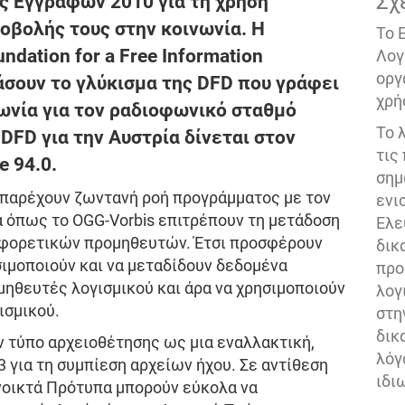
Σχ
ς Εγγράφων 2010 για τη χρήση
οβολής τους στην κοινωνία. Η
Το 
ndation for a Free Information
Λογ
οργ
σιάσουν το γλύκισμα της DFD που γράφει
χρή
λωνία για τον ραδιοφωνικό σταθμό
Το 
 DFD για την Αυστρία δίνεται στον
τις
e 94.0.
σημ
e παρέχουν ζωντανή ροή προγράμματος με τον
ενι
α όπως το OGG-Vorbis επιτρέπουν τη μετάδοση
Ελε
αφορετικών προμηθευτών. Έτσι προσφέρουν
δικ
σιμοποιούν και να μεταδίδουν δεδομένα
προ
ηθευτές λογισμικού και άρα να χρησιμοποιούν
λογ
ισμικού.
στη
δικ
ον τύπο αρχειοθέτησης ως μια εναλλακτική,
λόγ
 για τη συμπίεση αρχείων ήχου. Σε αντίθεση
ιδι
Ανοικτά Πρότυπα μπορούν εύκολα να