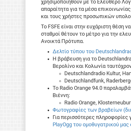
χρησιμοποιηθούν με το Ελεύθερο Λογ
απαραίτητα για τα μέσα επικοινωνίας,
και τους χρήστες προσωπικών υπολο
Το FSFE είναι στην ευχάριστη θέση να
σταθμοί θέτουν το μέτρο για την ελ
Ανοικτά Πρότυπα.
Δελτίο τύπου του Deutschlandra
Η βράβευση για το Deutschlandra
Βερολίνο και Κολωνία ταυτόχρον
Deutschlandradio Kultur, Han
Deutschlandfunk, Raderbergg
Το Radio Orange 94.0 παραλαμβάν
Βιέννη:
Radio Orange, Klosterneuburg
Φωτογραφίες των βραβείων (δια
Για περισσότερες πληροφορίες γ
PlayOgg του ομοθυγατρικού μας