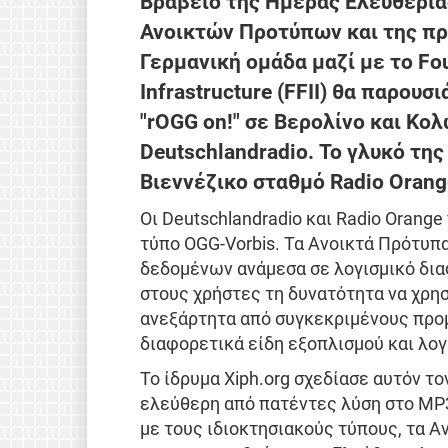
Βραβείο της Ημέρας Ελευθερία
Ανοικτών Προτύπων και της πρ
Γερμανική ομάδα μαζί με το Fou
Infrastructure (FFII) θα παρου
"rOGG on!" σε Βερολίνο και Κο
Deutschlandradio. Το γλυκό της
Βιεννέζικο σταθμό Radio Orang
Οι Deutschlandradio και Radio Orang
τύπο OGG-Vorbis. Τα Ανοικτά Πρότυπ
δεδομένων ανάμεσα σε λογισμικό δι
στους χρήστες τη δυνατότητα να χρη
ανεξάρτητα από συγκεκριμένους προμ
διαφορετικά είδη εξοπλισμού και λογ
Το ίδρυμα Xiph.org σχεδίασε αυτόν τ
ελεύθερη από πατέντες λύση στο MP3
με τους ιδιοκτησιακούς τύπους, τα 