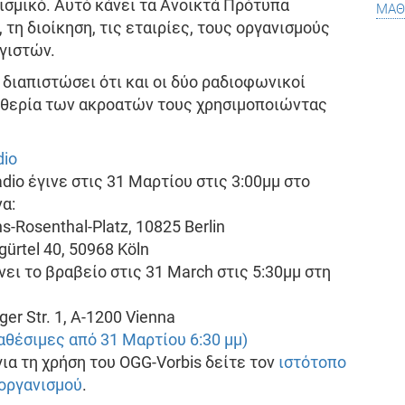
μάθ
ισμικό. Αυτό κάνει τα Ανοικτά Πρότυπα
 τη διοίκηση, τις εταιρίες, τους οργανισμούς
γιστών.
 διαπιστώσει ότι και οι δύο ραδιοφωνικοί
ευθερία των ακροατών τους χρησιμοποιώντας
dio
dio έγινε στις 31 Μαρτίου στις 3:00μμ στο
α:
s-Rosenthal-Platz, 10825 Berlin
ürtel 40, 50968 Köln
ει το βραβείο στις 31 March στις 5:30μμ στη
er Str. 1, A-1200 Vienna
θέσιμες από 31 Μαρτίου 6:30 μμ)
ια τη χρήση του OGG-Vorbis δείτε τον
ιστότοπο
 οργανισμού
.