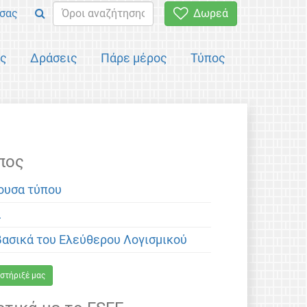
σας
Δωρεά
ός
Δράσεις
Πάρε μέρος
Τύπος
πος
ουσα τύπου
α
βασικά του Ελεύθερου Λογισμικού
στήριξέ μας