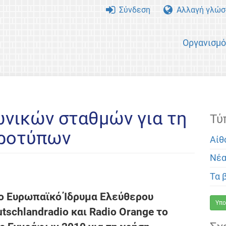
Σύνδεση
Αλλαγή γλώσ
Οργανισμ
νικών σταθμών για τη
Τύ
Προτύπων
Αίθ
Νέ
Τα 
Το Ευρωπαϊκό Ίδρυμα Ελεύθερου
Υπο
tschlandradio και Radio Orange το