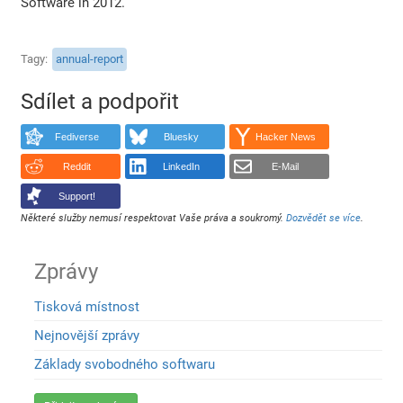
Software in 2012.
Tagy
annual-report
Sdílet a podpořit
Fediverse
Bluesky
Hacker News
Reddit
LinkedIn
E-Mail
Support!
Některé služby nemusí respektovat Vaše práva a soukromý.
Dozvědět se více
.
Zprávy
Tisková místnost
Nejnovější zprávy
Základy svobodného softwaru