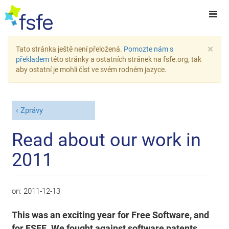
×
Tato stránka ještě není přeložená.
Pomozte nám s
překladem
této stránky a ostatních stránek na fsfe.org, tak
aby ostatní je mohli číst ve svém rodném jazyce.
Zprávy
Read about our work in
2011
on:
2011-12-13
This was an exciting year for Free Software, and
for FSFE. We fought against software patents