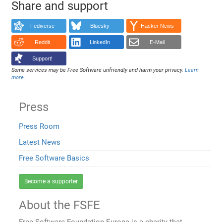
Share and support
Fediverse
Bluesky
Hacker News
Reddit
LinkedIn
E-Mail
Support!
Some services may be Free Software unfriendly and harm your privacy.
Learn
more
.
Press
Press Room
Latest News
Free Software Basics
Become a supporter
About the FSFE