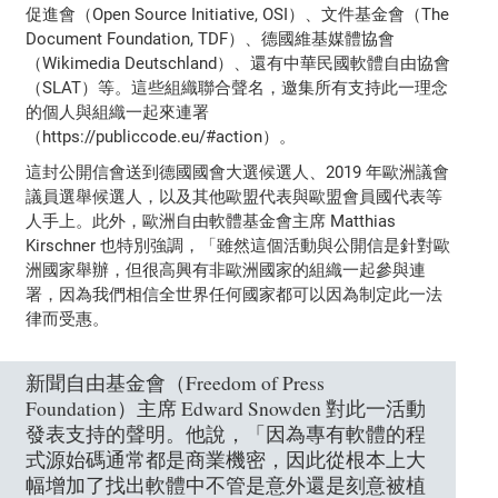
促進會（Open Source Initiative, OSI）、文件基金會（The
Document Foundation, TDF）、德國維基媒體協會
（Wikimedia Deutschland）、還有中華民國軟體自由協會
（SLAT）等。這些組織聯合聲名，邀集所有支持此一理念
的個人與組織一起來連署
（https://publiccode.eu/#action）。
這封公開信會送到德國國會大選候選人、2019 年歐洲議會
議員選舉候選人，以及其他歐盟代表與歐盟會員國代表等
人手上。此外，歐洲自由軟體基金會主席 Matthias
Kirschner 也特別強調，「雖然這個活動與公開信是針對歐
洲國家舉辦，但很高興有非歐洲國家的組織一起參與連
署，因為我們相信全世界任何國家都可以因為制定此一法
律而受惠。
新聞自由基金會（Freedom of Press
Foundation）主席 Edward Snowden 對此一活動
發表支持的聲明。他說，「因為專有軟體的程
式源始碼通常都是商業機密，因此從根本上大
幅增加了找出軟體中不管是意外還是刻意被植