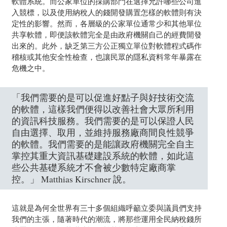
軟體系統。而公家單位的採購部門在選擇允許哪些公司進
入競標，以及使用納稅人的錢開發購置怎樣的軟體則有決
定性的影響。然而，各層級的公家單位通常少和其他單位
共享軟體，即便該軟體完全是由政府機關自己的經費開發
出來的。此外，缺乏第三方公正獨立單位對軟體程式碼作
稽核或其他安全性檢查，也讓民眾的隱私資料常年暴露在
危機之中。
「我們需要的是可以促進好點子與好技術交流
的軟體，這樣我們便得以改善社會大眾所利用
的資訊科技服務。我們需要的是可以保證人民
自由選擇、取用，並維持服務廠商間良性競爭
的軟體。我們需要的是能讓政府機關完全自主
掌控其重大資訊基礎建設系統的軟體，如此這
些公共基礎系統才不會被少數特定廠商掌
控。」 Matthias Kirschner 說。
這就是為何全世界有三十多個組織呼籲立委與議員們支持
我們的主張，隨著時代的潮流，將那些運用全民納稅錢所