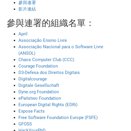
參與連署
影片連結
參與連署的組織名單：
April
Associação Ensino Livre
Associação Nacional para o Software Livre
(ANSOL)
Chaos Computer Club (CCC)
Courage Foundation
D3-Defesa dos Direitos Digitais
Digitalcourage
Digitale Gesellschaft
Dyne.org Foundation
ePaństwo Foundation
European Digital Rights (EDRi)
Expose Facts
Free Software Foundation Europe (FSFE)
GFOSS
HackYourPhD