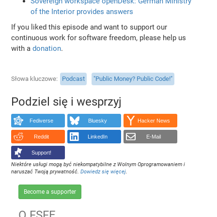
Sovereign workspace openDesk: German Ministry
of the Interior provides answers
If you liked this episode and want to support our
continuous work for software freedom, please help us
with a
donation
.
Słowa kluczowe
Podcast
"Public Money? Public Code!"
Podziel się i wesprzyj
Fediverse
Bluesky
Hacker News
Reddit
LinkedIn
E-Mail
Support!
Niektóre usługi mogą być niekompatybilne z Wolnym Oprogramowaniem i
naruszać Twoją prywatność.
Dowiedz się więcej
.
Become a supporter
O FSFE