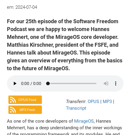
em:
2024-07-04
For our 25th episode of the Software Freedom
Podcast we are happy to welcome Hannes
Mehnert, one of the MirageOS core developer.
Matthias Kirschner, president of the FSFE, and
Hannes talk about MirageOS. This episode
gives an overview of everything from the basics
to the future of MirageOS.
OPUS Feed
Transferir
:
OPUS
|
MP3
|
Transcript
MP3 Feed
As one of the core developers of
MirageOS
, Hannes
Mehrnert, has a deep understanding of the inner workings
of the programming framework and its modules. He and