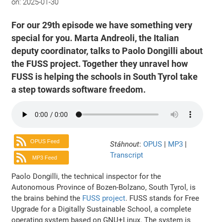
on:
2025-01-30
For our 29th episode we have something very
special for you. Marta Andreoli, the Italian
deputy coordinator, talks to Paolo Dongilli about
the FUSS project. Together they unravel how
FUSS is helping the schools in South Tyrol take
a step towards software freedom.
OPUS Feed
Stáhnout
:
OPUS
|
MP3
|
Transcript
MP3 Feed
Paolo Dongilli, the technical inspector for the
Autonomous Province of Bozen-Bolzano, South Tyrol, is
the brains behind the
FUSS project
. FUSS stands for Free
Upgrade for a Digitally Sustainable School, a complete
operating system based on GNU+Linux. The system is