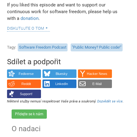
If you liked this episode and want to support our
continuous work for software freedom, please help us
with a
donation
.
diskutujte o tom
Tagy
Software Freedom Podcast
"Public Money? Public code!"
Sdílet a podpořit
Fediverse
Bluesky
Hacker News
Reddit
LinkedIn
E-Mail
Support!
Některé služby nemusí respektovat Vaše práva a soukromý.
Dozvědět se více
.
Přidejte se k nám
O nadaci