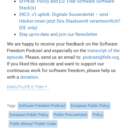
SFP#38: Policy and EU: Free Software Software
Stack(s)
39C3: c’t uplink: Digitale Souveränität – sind
Häcker:innen jetzt fürs Staatswohl verantwortlich?
(DE only)
Stay up-to-date and join our Newsletter
We are happy to receive your feedback on the Software
Freedom Podcast and especially on the
transcript of the
episode
. Please, send us an email to:
podcast@fsfe.org
.
If you liked this episode and want to support our
continuous work for software freedom, please help us
with a
donation
.
diskutujte o tom
Tagy
Software Freedom Podcast
European Public Policy
European Public Policy
Public Procurement
Policy
Public Money? Public Code!