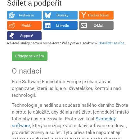
Sdílet a podpořit
Fediverse
Bluesky
Hacker News
Reddit
LinkedIn
E-Mail
Support!
Některé služby nemusí respektovat Vaše práva a soukromý.
Dozvědět se více
.
Přidejte se k nám
O nadaci
Free Software Foundation Europe je charitativní
organizace, která usiluje o uživatelskou kontrolu nad
technologií.
Technologie je nedílnou součastí našého denního života
a proto je důležité, aby dělala náš život jednodušší místo
toho aby nás omezovala. Proto vzniknul
Svobodný
software
, který umožňuje všem daný software studovat,
provádět změny a sdílet. Tyto práva také napomáhají