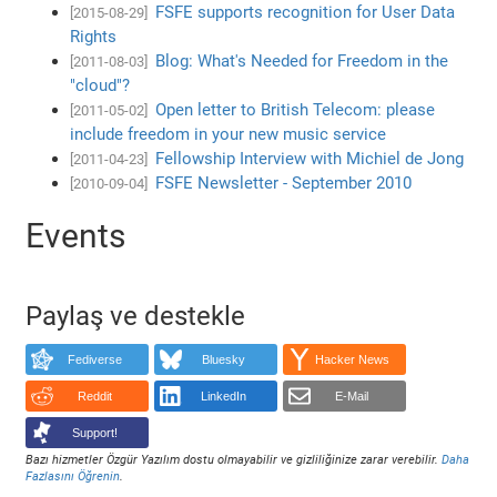
FSFE supports recognition for User Data
[2015-08-29]
Rights
Blog: What's Needed for Freedom in the
[2011-08-03]
"cloud"?
Open letter to British Telecom: please
[2011-05-02]
include freedom in your new music service
Fellowship Interview with Michiel de Jong
[2011-04-23]
FSFE Newsletter - September 2010
[2010-09-04]
Events
Paylaş ve destekle
Fediverse
Bluesky
Hacker News
Reddit
LinkedIn
E-Mail
Support!
Bazı hizmetler Özgür Yazılım dostu olmayabilir ve gizliliğinize zarar verebilir.
Daha
Fazlasını Öğrenin
.