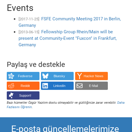
Events
FSFE Community Meeting 2017 in Berlin,
[2017-11-25]
Germany
Fellowship Group Rhein/Main will be
[2013-06-15]
present at Community-Event "Fuxcon" in Frankfurt,
Germany
Paylaş ve destekle
Fediverse
Bluesky
Hacker News
Reddit
LinkedIn
E-Mail
Support!
Bazı hizmetler Özgür Yazılım dostu olmayabilir ve gizliliğinize zarar verebilir.
Daha
Fazlasını Öğrenin
.
E-posta güncellemelerimize