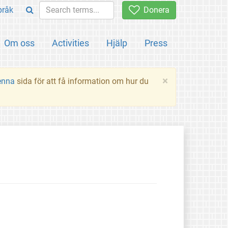
pråk
Donera
Om oss
Activities
Hjälp
Press
×
enna
sida för att få information om hur du