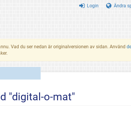
Login
Ändra s
t ännu. Vad du ser nedan är originalversionen av sidan. Använd
d
ker.
d "digital-o-mat"