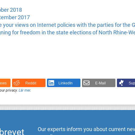
ober 2018
ptember 2017
 your views on Internet policies with the parties for the
ning for freedom in the state elections of North Rhine-W
News
Reddit
LinkedIn
E-Mail
Sup
our privacy.
Lär mer
.
Our experts inform you about current new
brevet