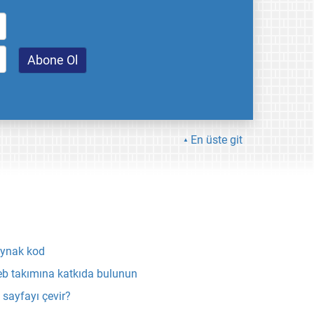
En üste git
ynak kod
b takımına katkıda bulunun
 sayfayı çevir?