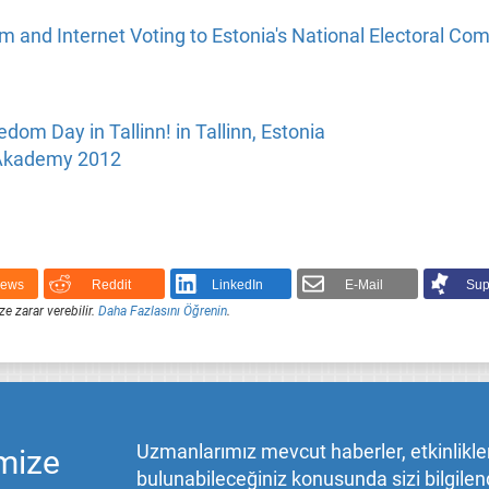
 and Internet Voting to Estonia's National Electoral Co
dom Day in Tallinn! in Tallinn, Estonia
 Akademy 2012
News
Reddit
LinkedIn
E-Mail
Sup
ze zarar verebilir.
Daha Fazlasını Öğrenin
.
Uzmanlarımız mevcut haberler, etkinlikler,
mize
bulunabileceğiniz konusunda sizi bilgilend