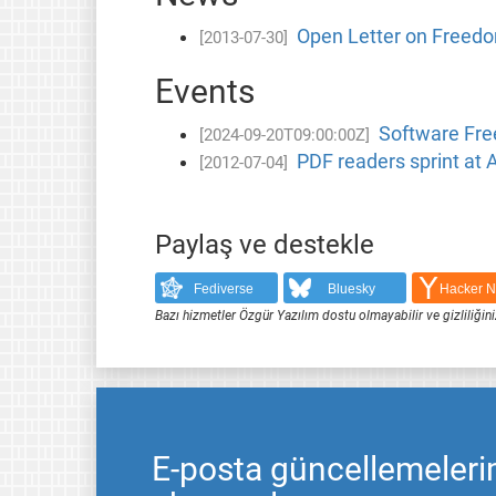
Open Letter on Freedom
[2013-07-30]
Events
Software Free
[2024-09-20T09:00:00Z]
PDF readers sprint at
[2012-07-04]
Paylaş ve destekle
Fediverse
Bluesky
Hacker 
Bazı hizmetler Özgür Yazılım dostu olmayabilir ve gizliliğini
E-posta güncellemeleri