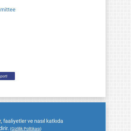
mmittee
port!
 faaliyetler ve nasıl katkıda
irir.
(
Gizlilik Politikası
)