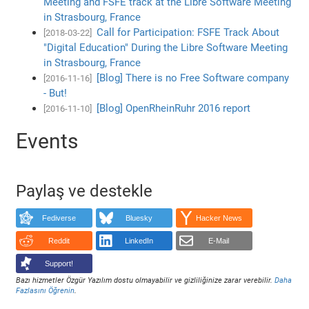
Meeting and FSFE track at the Libre Software Meeting
in Strasbourg, France
Call for Participation: FSFE Track About
[2018-03-22]
"Digital Education" During the Libre Software Meeting
in Strasbourg, France
[Blog] There is no Free Software company
[2016-11-16]
- But!
[Blog] OpenRheinRuhr 2016 report
[2016-11-10]
Events
Paylaş ve destekle
Fediverse
Bluesky
Hacker News
Reddit
LinkedIn
E-Mail
Support!
Bazı hizmetler Özgür Yazılım dostu olmayabilir ve gizliliğinize zarar verebilir.
Daha
Fazlasını Öğrenin
.