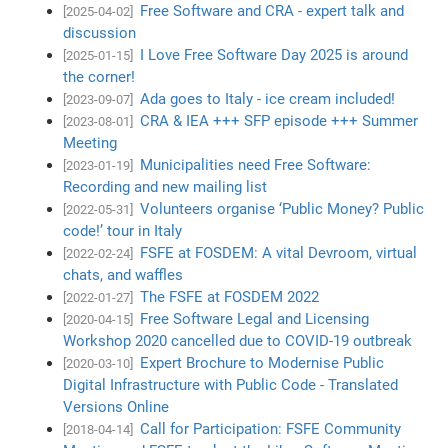
Free Software and CRA - expert talk and
[2025-04-02]
discussion
I Love Free Software Day 2025 is around
[2025-01-15]
the corner!
Ada goes to Italy - ice cream included!
[2023-09-07]
CRA & IEA +++ SFP episode +++ Summer
[2023-08-01]
Meeting
Municipalities need Free Software:
[2023-01-19]
Recording and new mailing list
Volunteers organise ‘Public Money? Public
[2022-05-31]
code!’ tour in Italy
FSFE at FOSDEM: A vital Devroom, virtual
[2022-02-24]
chats, and waffles
The FSFE at FOSDEM 2022
[2022-01-27]
Free Software Legal and Licensing
[2020-04-15]
Workshop 2020 cancelled due to COVID-19 outbreak
Expert Brochure to Modernise Public
[2020-03-10]
Digital Infrastructure with Public Code - Translated
Versions Online
Call for Participation: FSFE Community
[2018-04-14]