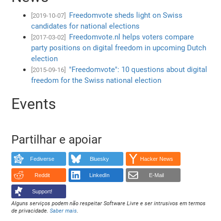
Freedomvote sheds light on Swiss
[2019-10-07]
candidates for national elections
Freedomvote.nl helps voters compare
[2017-03-02]
party positions on digital freedom in upcoming Dutch
election
"Freedomvote": 10 questions about digital
[2015-09-16]
freedom for the Swiss national election
Events
Partilhar e apoiar
Fediverse
Bluesky
Hacker News
Reddit
LinkedIn
E-Mail
Support!
Alguns serviços podem não respeitar Software Livre e ser intrusivos em termos
de privacidade.
Saber mais
.