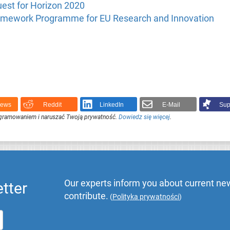
uest for Horizon 2020
ramework Programme for EU Research and Innovation
News
Reddit
LinkedIn
E-Mail
Sup
ogramowaniem i naruszać Twoją prywatność.
Dowiedz się więcej
.
Our experts inform you about current new
tter
contribute.
(
Polityka prywatności
)