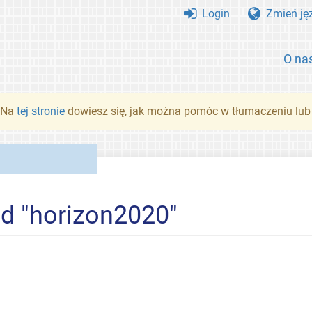
Login
Zmień ję
O na
. Na
tej stronie
dowiesz się, jak można pomóc w tłumaczeniu lub
ed "horizon2020"