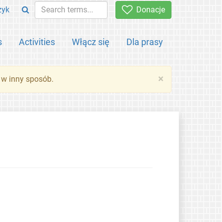
zyk
Donacje
s
Activities
Włącz się
Dla prasy
×
 w inny sposób.