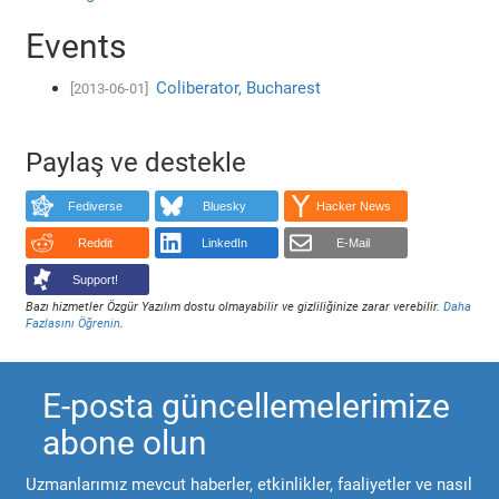
Events
Coliberator, Bucharest
[2013-06-01]
Paylaş ve destekle
Fediverse
Bluesky
Hacker News
Reddit
LinkedIn
E-Mail
Support!
Bazı hizmetler Özgür Yazılım dostu olmayabilir ve gizliliğinize zarar verebilir.
Daha
Fazlasını Öğrenin
.
E-posta güncellemelerimize
abone olun
Uzmanlarımız mevcut haberler, etkinlikler, faaliyetler ve nasıl