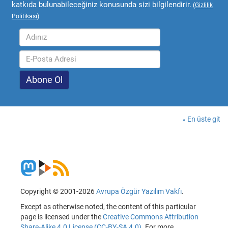
katkıda bulunabileceğiniz konusunda sizi bilgilendirir.
(
Gizlilik
Politikası
)
En üste git
Copyright © 2001-2026
Avrupa Özgür Yazılım Vakfı
.
Except as otherwise noted, the content of this particular
page is licensed under the
Creative Commons Attribution
Share-Alike 4.0 License (CC-BY-SA 4.0)
. For more