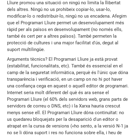
Lliure promou una situació on ningú no limita la llibertat
dels altres. Ningú no us prohibeix copiar-lo, usar-lo,
modificar-lo o redistribuir-lo, ningú no us encadena. Afegim
que el Programari Lliure permet un desenvolupament més
ràpid per als països en desenvolupament (no només ells,
també és cert per a altres països). També permeten la
protecció de cultures i una major facilitat d'ús, degut al
suport multilingüe.
Arguments tècnics? El Programari Lliure ja està provat
(estabilitat, funcionalitats, etc). També és essencial en el
camp de la seguretat informàtica, perquè és l'únic que dóna
transparència i verificació, en un camp on no hi pot haver
una confiança cega en aquest o aquell editor de programari.
Internet seria molt diferent del què és ara sense el
Programari Lliure (el 60% dels servidors web, grans parts de
servidors de correu o DNS, etc) i la Xarxa hauria crescut
menys sense ell. El Programari Lliure dóna continuïtat: no
us quedareu bloquejats per la desaparició d'un editor o
atrapat en la cursa de versions («ho sento, a la versió N-1 ja
no se li dóna suport i res no funciona sobre ella, i heu de