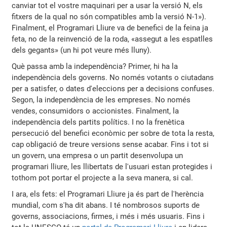
canviar tot el vostre maquinari per a usar la versió N, els
fitxers de la qual no són compatibles amb la versió N-1»).
Finalment, el Programari Lliure va de benefici de la feina ja
feta, no de la reinvenció de la roda, «assegut a les espatlles
dels gegants» (un hi pot veure més lluny).
Què passa amb la independència? Primer, hi ha la
independència dels governs. No només votants o ciutadans
per a satisfer, o dates d'eleccions per a decisions confuses.
Segon, la independència de les empreses. No només
vendes, consumidors o accionistes. Finalment, la
independència dels partits polítics. I no la frenètica
persecució del benefici econòmic per sobre de tota la resta,
cap obligació de treure versions sense acabar. Fins i tot si
un govern, una empresa o un partit desenvolupa un
programari lliure, les llibertats de l'usuari estan protegides i
tothom pot portar el projecte a la seva manera, si cal.
I ara, els fets: el Programari Lliure ja és part de l'herència
mundial, com s'ha dit abans. I té nombrosos suports de
governs, associacions, firmes, i més i més usuaris. Fins i