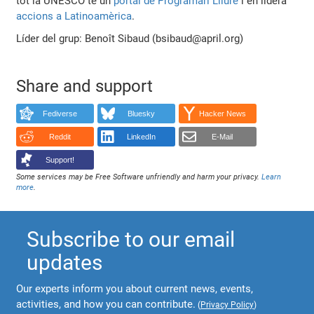
tot la UNESCO té un
portal de Programari Lliure
i en lidera
accions a Latinoamèrica
.
Líder del grup: Benoît Sibaud (bsibaud@april.org)
Share and support
Fediverse
Bluesky
Hacker News
Reddit
LinkedIn
E-Mail
Support!
Some services may be Free Software unfriendly and harm your privacy.
Learn
more
.
Subscribe to our email
updates
Our experts inform you about current news, events,
activities, and how you can contribute.
(
Privacy Policy
)