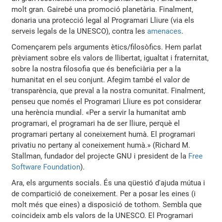
molt gran. Gairebé una promoció planetària. Finalment,
donaria una protecció legal al Programari Lliure (via els
serveis legals de la UNESCO), contra les
amenaces
.
Començarem pels arguments ètics/filosòfics. Hem parlat
prèviament sobre els valors de llibertat, igualtat i fraternitat,
sobre la nostra filosofia que és beneficiària per a la
humanitat en el seu conjunt. Afegim també el valor de
transparència, que preval a la nostra comunitat. Finalment,
penseu que només el Programari Lliure es pot considerar
una herència mundial. «Per a servir la humanitat amb
programari, el programari ha de ser lliure, perquè el
programari pertany al coneixement humà. El programari
privatiu no pertany al coneixement humà.» (Richard M.
Stallman, fundador del projecte GNU i president de la
Free
Software Foundation
).
Ara, els arguments socials. És una qüestió d'ajuda mútua i
de compartició de coneixement. Per a posar les eines (i
molt més que eines) a disposició de tothom. Sembla que
coincideix amb els valors de la UNESCO. El Programari