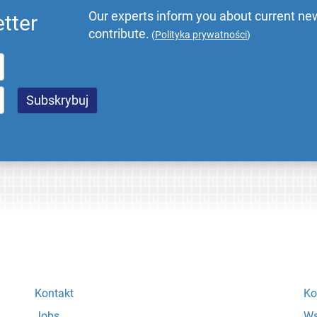
Our experts inform you about current new
tter
contribute.
(
Polityka prywatności
)
Kontakt
Ko
Jobs
Ws