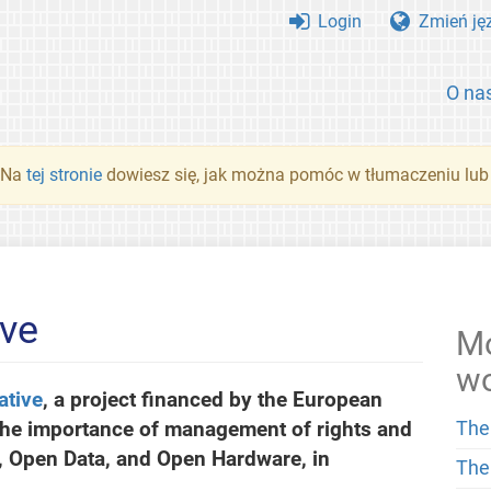
Login
Zmień ję
O na
. Na
tej stronie
dowiesz się, jak można pomóc w tłumaczeniu lub
ive
Mo
w
ative
, a project financed by the European
the importance of management of rights and
The
e, Open Data, and Open Hardware, in
The