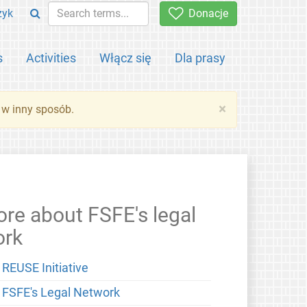
zyk
Donacje
s
Activities
Włącz się
Dla prasy
×
 w inny sposób.
re about FSFE's legal
ork
 REUSE Initiative
 FSFE's Legal Network