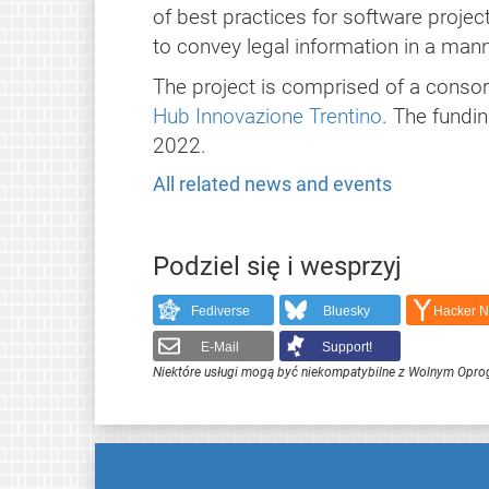
of best practices for software proje
to convey legal information in a man
The project is comprised of a conso
Hub Innovazione Trentino
. The fundi
2022.
All related news and events
Podziel się i wesprzyj
Fediverse
Bluesky
Hacker 
E-Mail
Support!
Niektóre usługi mogą być niekompatybilne z Wolnym Opr