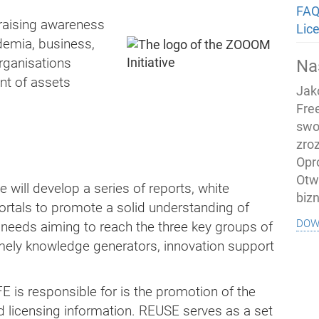
FAQ
f raising awareness
Lic
demia, business,
rganisations
Na
t of assets
Jak
Fre
swo
zro
Opr
Otw
e will develop a series of reports, white
biz
ortals to promote a solid understanding of
dow
needs aiming to reach the three key groups of
mely knowledge generators, innovation support
E is responsible for is the promotion of the
d licensing information. REUSE serves as a set