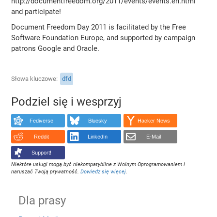
http://documentfreedom.org/2011/events/events.en.html
and participate!
Document Freedom Day 2011 is facilitated by the Free
Software Foundation Europe, and supported by campaign
patrons Google and Oracle.
Słowa kluczowe
dfd
Podziel się i wesprzyj
Fediverse
Bluesky
Hacker News
Reddit
LinkedIn
E-Mail
Support!
Niektóre usługi mogą być niekompatybilne z Wolnym Oprogramowaniem i
naruszać Twoją prywatność.
Dowiedz się więcej
.
Dla prasy