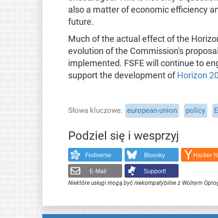
also a matter of economic efficiency a
future.
Much of the actual effect of the Horiz
evolution of the Commission's proposal,
implemented. FSFE will continue to eng
support the development of
Horizon 2
Słowa kluczowe
european-union
policy
E
Podziel się i wesprzyj
Fediverse
Bluesky
Hacker 
E-Mail
Support!
Niektóre usługi mogą być niekompatybilne z Wolnym Opr