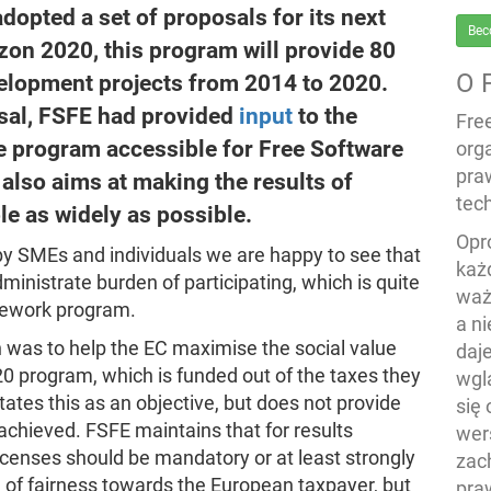
pted a set of proposals for its next
Bec
on 2020, this program will provide 80
O 
velopment projects from 2014 to 2020.
posal, FSFE had provided
input
to the
Fre
 program accessible for Free Software
org
pra
 also aims at making the results of
tech
le as widely as possible.
Opr
y SMEs and individuals we are happy to see that
każ
ministrate burden of participating, which is quite
waż
mework program.
a n
n was to help the EC maximise the social value
daj
0 program, which is funded out of the taxes they
wgl
tes this as an objective, but does not provide
się
 achieved. FSFE maintains that for results
wers
icenses should be mandatory or at least strongly
zac
n of fairness towards the European taxpayer, but
pra