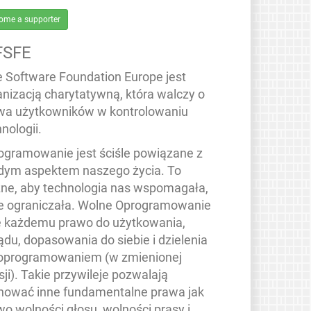
ome a supporter
FSFE
e Software Foundation Europe jest
anizacją charytatywną, która walczy o
wa użytkowników w kontrolowaniu
nologii.
ogramowanie jest ściśle powiązane z
dym aspektem naszego życia. To
ne, aby technologia nas wspomagała,
ie ograniczała. Wolne Oprogramowanie
e każdemu prawo do użytkowania,
ądu, dopasowania do siebie i dzielenia
 oprogramowaniem (w zmienionej
ji). Takie przywileje pozwalają
hować inne fundamentalne prawa jak
wo wolności głosu, wolności prasy i