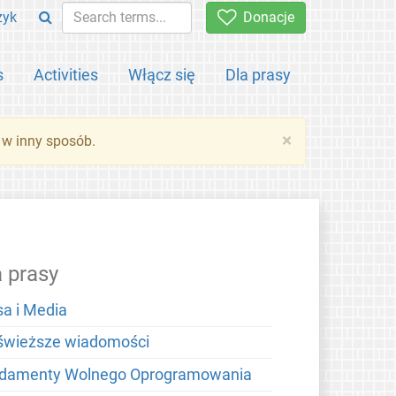
zyk
Donacje
s
Activities
Włącz się
Dla prasy
×
 w inny sposób.
a prasy
sa i Media
świeższe wiadomości
damenty Wolnego Oprogramowania