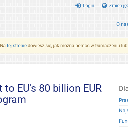
Login
Zmień ję
O na
. Na
tej stronie
dowiesz się, jak można pomóc w tłumaczeniu lub
 to EU's 80 billion EUR
Dl
rogram
Pra
Naj
Fun